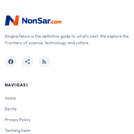
BingkaiTekno is the definitive guide to what's next. We explore the
frontiers of science, technology, and culture.
facebook
share
rss_feed
NAVIGASI
Home
Berita
Privacy Policy
Tentang Kami