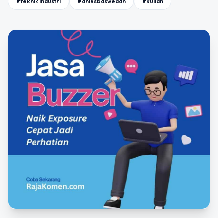
#teknik industri
#aniesbaswedan
#kuliah