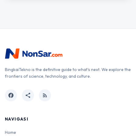
BingkaiTekno is the definitive guide to what's next. We explore the
frontiers of science, technology, and culture.
facebook
share
rss_feed
NAVIGASI
Home