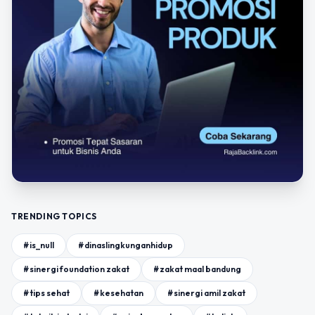
TRENDING TOPICS
#is_null
#dinaslingkunganhidup
#sinergi foundation zakat
#zakat maal bandung
#tips sehat
#kesehatan
#sinergi amil zakat