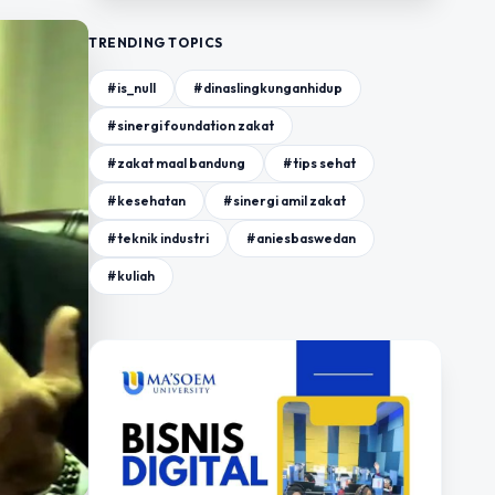
TRENDING TOPICS
#is_null
#dinaslingkunganhidup
#sinergi foundation zakat
#zakat maal bandung
#tips sehat
#kesehatan
#sinergi amil zakat
#teknik industri
#aniesbaswedan
#kuliah