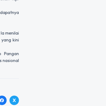
ndapatnya
Ia menilai
 yang kini
ko Pangan
s nasional
X
facebook