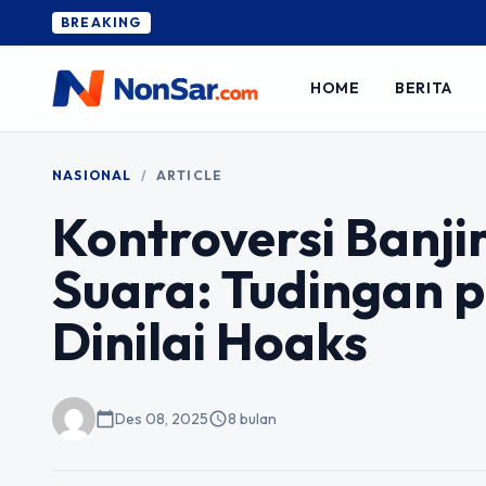
BREAKING
HOME
BERITA
NASIONAL
/
ARTICLE
Kontroversi Banj
Suara: Tudingan p
Dinilai Hoaks
calendar_today
Des 08, 2025
schedule
8 bulan