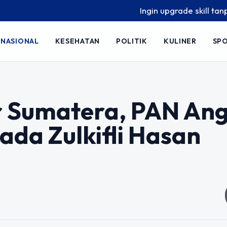
Ingin upgrade skill tanpa ribet? 
NASIONAL
KESEHATAN
POLITIK
KULINER
SP
ir Sumatera, PAN An
ada Zulkifli Hasan