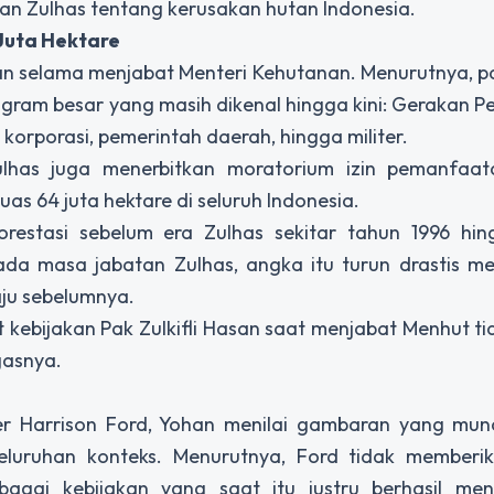
an Zulhas tentang kerusakan hutan Indonesia.
Juta Hektare
san selama menjabat Menteri Kehutanan. Menurutnya, 
ogram besar yang masih dikenal hingga kini: Gerakan
korporasi, pemerintah daerah, hingga militer.
has juga menerbitkan moratorium izin pemanfaat
s 64 juta hektare di seluruh Indonesia.
restasi sebelum era Zulhas sekitar tahun 1996 hi
ada masa jabatan Zulhas, angka itu turun drastis me
laju sebelumnya.
t kebijakan Pak Zulkifli Hasan saat menjabat Menhut ti
gasnya.
r Harrison Ford, Yohan menilai gambaran yang mun
luruhan konteks. Menurutnya, Ford tidak memberi
agai kebijakan yang saat itu justru berhasil men