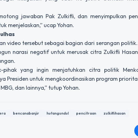
memotong jawaban Pak Zulkifli, dan menyimpulkan pe
tuk menjelaskan,” ucap Yohan.
Zulhas
 video tersebut sebagai bagian dari serangan politik. 
n narasi negatif untuk merusak citra Zulkifli Hasan
angan.
k-pihak yang ingin menjatuhkan citra politik Men
aya Presiden untuk mengkoordinasikan program priorita
 MBG, dan lainnya,” tutup Yohan.
era
bencanabanjir
hutangundul
pencitraan
zulkiflihasan