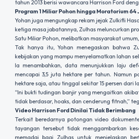
tahun 2013 berisi wawancara Harrison Ford deng
Program 1 Miliar Pohon hingga Moratorium 64 
Yohan juga mengungkap rekam jejak Zulkifli Ha
ketiga masa jabatannya, Zulhas meluncurkan pr
Satu Miliar Pohon, melibatkan masyarakat umum, 
Tak hanya itu, Yohan menegaskan bahwa Zul
kebijakan yang mampu menyelamatkan lahan selua
Ia menambahkan, data menunjukkan laju defo
mencapai 3,5 juta hektare per tahun. Namun p
hektare saja, atau tinggal sekitar 15 persen dari 
“Ini bukti tudingan banjir yang mengaitkan akiba
tidak berdasar, hoaks, dan cenderung fitnah,” te
Video Harrison Ford Dinilai Tidak Berimbang
Terkait beredarnya potongan video dokumente
tayangan tersebut tidak menggambarkan kese
memadai bagi Zulhas untuk menjelaskan berb