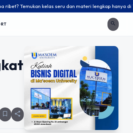
Temukan kelas seru dan materi lengkap hanya di YukBelajar.c
search
ORT
gkat
bookmark_border
share