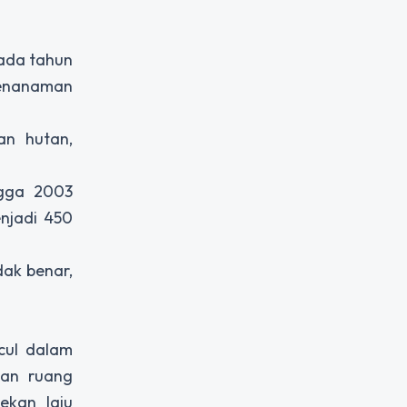
pada tahun
 Penanaman
an hutan,
ngga 2003
njadi 450
dak benar,
cul dalam
kan ruang
ekan laju