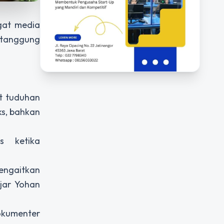
gat media
ertanggung
ut tuduhan
ks, bahkan
s ketika
mengaitkan
jar Yohan
okumenter