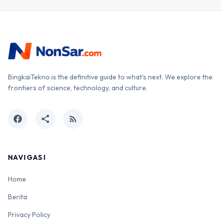
BingkaiTekno is the definitive guide to what's next. We explore the
frontiers of science, technology, and culture.
facebook
share
rss_feed
NAVIGASI
Home
Berita
Privacy Policy