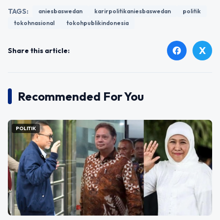
TAGS:
aniesbaswedan
karirpolitikaniesbaswedan
politik
tokohnasional
tokohpublikindonesia
X
facebook
Share this article:
Recommended For You
POLITIK