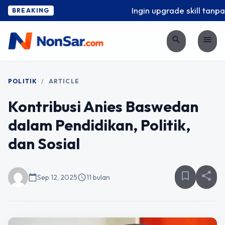
Ingin upgrade skill tanpa r
BREAKING
search
menu
POLITIK
/
ARTICLE
Kontribusi Anies Baswedan
dalam Pendidikan, Politik,
dan Sosial
bookmark_border
share
calendar_today
Sep 12, 2025
schedule
11 bulan