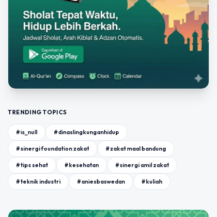
TRENDING TOPICS
#is_null
#dinaslingkunganhidup
#sinergi foundation zakat
#zakat maal bandung
#tips sehat
#kesehatan
#sinergi amil zakat
#teknik industri
#aniesbaswedan
#kuliah