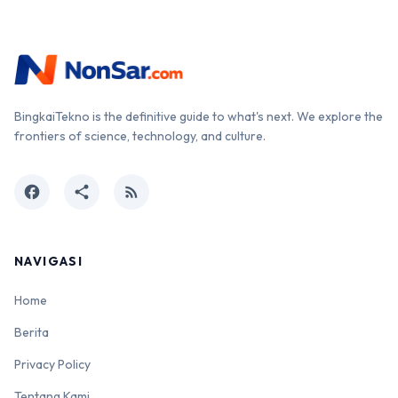
BingkaiTekno is the definitive guide to what's next. We explore the
frontiers of science, technology, and culture.
facebook
share
rss_feed
NAVIGASI
Home
Berita
Privacy Policy
Tentang Kami