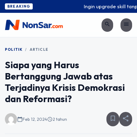
Ingin upgrade skill tanpa
BREAKING
search
menu
POLITIK
/
ARTICLE
Siapa yang Harus
Bertanggung Jawab atas
Terjadinya Krisis Demokrasi
dan Reformasi?
bookmark_border
share
calendar_today
Feb 12, 2024
schedule
2 tahun