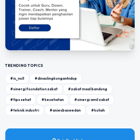
TRENDING TOPICS
#is_null
#dinaslingkunganhidup
#sinergi foundation zakat
#zakat maal bandung
#tips sehat
#kesehatan
#sinergi amil zakat
#teknik industri
#aniesbaswedan
#kuliah