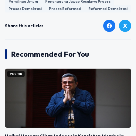
Pemilihan Umum
Penanggung Jawab Rusaknya Proses
Proses Demokrasi
Proses Reformasi
Reformasi Demokrasi
X
facebook
Share this article:
Recommended For You
POLITIK
Haikal Hassan: Sikap Indonesia Konsisten Membela