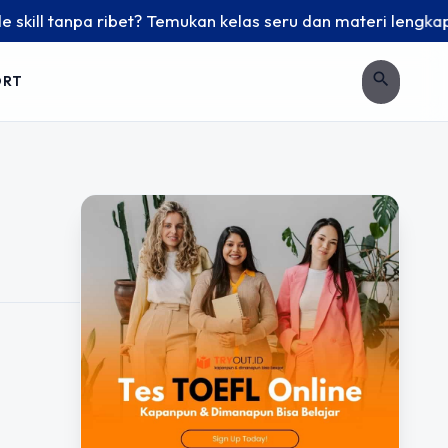
ill tanpa ribet? Temukan kelas seru dan materi lengkap hany
search
ORT