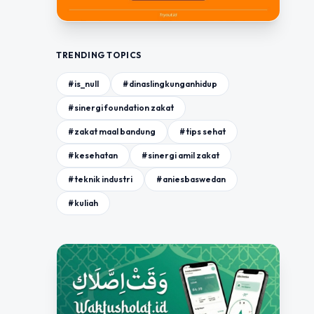
TRENDING TOPICS
#is_null
#dinaslingkunganhidup
#sinergi foundation zakat
#zakat maal bandung
#tips sehat
#kesehatan
#sinergi amil zakat
#teknik industri
#aniesbaswedan
#kuliah