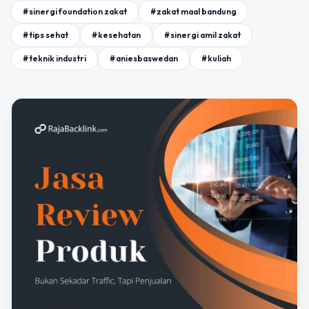
#sinergi foundation zakat
#zakat maal bandung
#tips sehat
#kesehatan
#sinergi amil zakat
#teknik industri
#aniesbaswedan
#kuliah