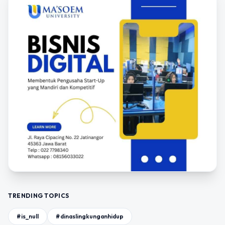
TRENDING TOPICS
#is_null
#dinaslingkunganhidup