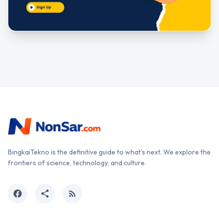
BingkaiTekno is the definitive guide to what's next. We explore the
frontiers of science, technology, and culture.
facebook
share
rss_feed