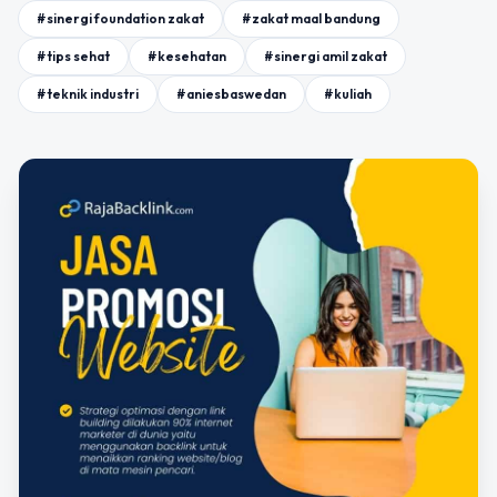
#sinergi foundation zakat
#zakat maal bandung
#tips sehat
#kesehatan
#sinergi amil zakat
#teknik industri
#aniesbaswedan
#kuliah