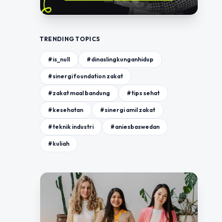
TRENDING TOPICS
#is_null
#dinaslingkunganhidup
#sinergi foundation zakat
#zakat maal bandung
#tips sehat
#kesehatan
#sinergi amil zakat
#teknik industri
#aniesbaswedan
#kuliah