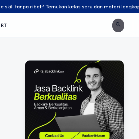
ill tanpa ribet? Temukan kelas seru dan materi lengkap hany
search
ORT