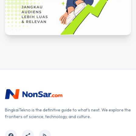
BingkaiTekno is the definitive guide to what's next. We explore the
frontiers of science, technology, and culture.
facebook
share
rss_feed