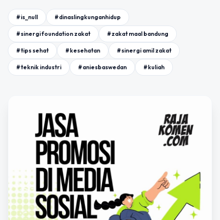
#is_null
#dinaslingkunganhidup
#sinergi foundation zakat
#zakat maal bandung
#tips sehat
#kesehatan
#sinergi amil zakat
#teknik industri
#aniesbaswedan
#kuliah