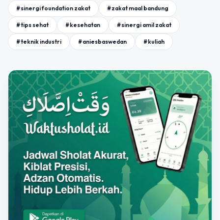
#sinergi foundation zakat
#zakat maal bandung
#tips sehat
#kesehatan
#sinergi amil zakat
#teknik industri
#aniesbaswedan
#kuliah