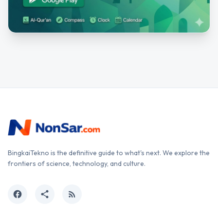
BingkaiTekno is the definitive guide to what's next. We explore the
frontiers of science, technology, and culture.
facebook
share
rss_feed