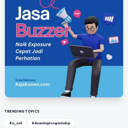
TRENDING TOPICS
#is_null
#dinaslingkunganhidup