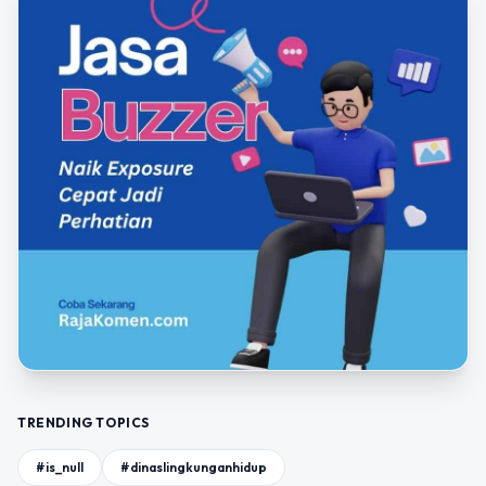
TRENDING TOPICS
#is_null
#dinaslingkunganhidup