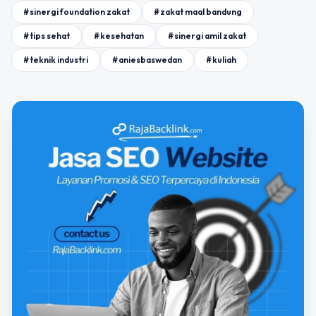
#sinergi foundation zakat
#zakat maal bandung
#tips sehat
#kesehatan
#sinergi amil zakat
#teknik industri
#aniesbaswedan
#kuliah