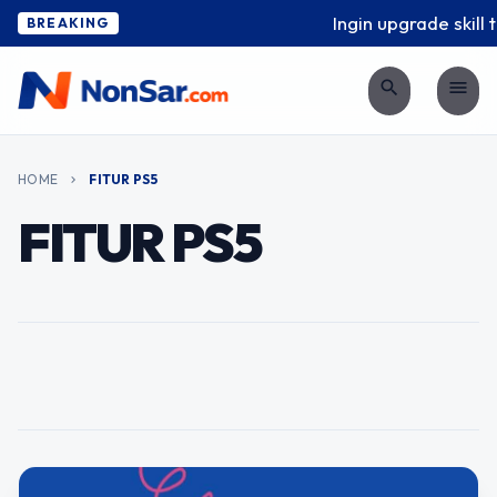
Ingin upgrade skill 
BREAKING
search
menu
JUN 23, 2020
HOME
FITUR PS5
chevron_right
Daftar Aksesoris Play
FITUR PS5
Station 5 (PS5) Terbaru
Siapa yang tidak suka bermain playstation? Anak 90-
an tentunya sudah sangat lumrah dengan playstasion.
Apalagi dengan seiring berkembangnya zaman, Sony
sebagai vendor gawai permainan ini…
FEATURED