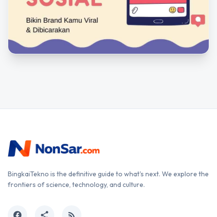
BingkaiTekno is the definitive guide to what's next. We explore the
frontiers of science, technology, and culture.
facebook
share
rss_feed