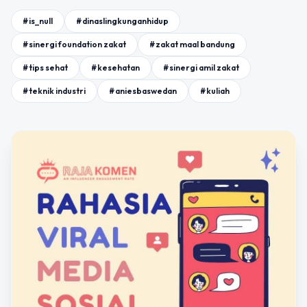
#is_null
#dinaslingkunganhidup
#sinergi foundation zakat
#zakat maal bandung
#tips sehat
#kesehatan
#sinergi amil zakat
#teknik industri
#aniesbaswedan
#kuliah