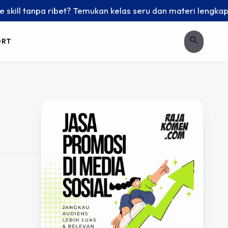
ll tanpa ribet? Temukan kelas seru dan materi lengkap hanya
search
ORT