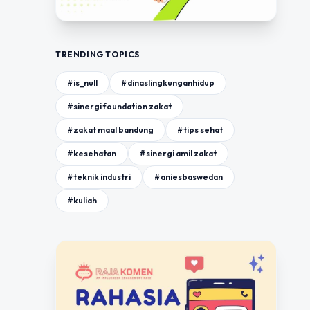
TRENDING TOPICS
#is_null
#dinaslingkunganhidup
#sinergi foundation zakat
#zakat maal bandung
#tips sehat
#kesehatan
#sinergi amil zakat
#teknik industri
#aniesbaswedan
#kuliah