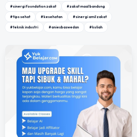
#sinergi foundation zakat
#zakat maal bandung
#tips sehat
#kesehatan
#sinergi amil zakat
#teknik industri
#aniesbaswedan
#kuliah