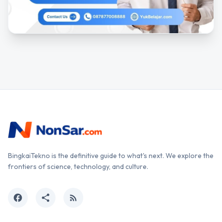
BingkaiTekno is the definitive guide to what's next. We explore the
frontiers of science, technology, and culture.
facebook
share
rss_feed