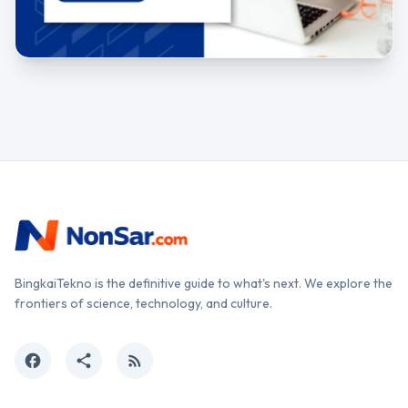
BingkaiTekno is the definitive guide to what's next. We explore the
frontiers of science, technology, and culture.
facebook
share
rss_feed