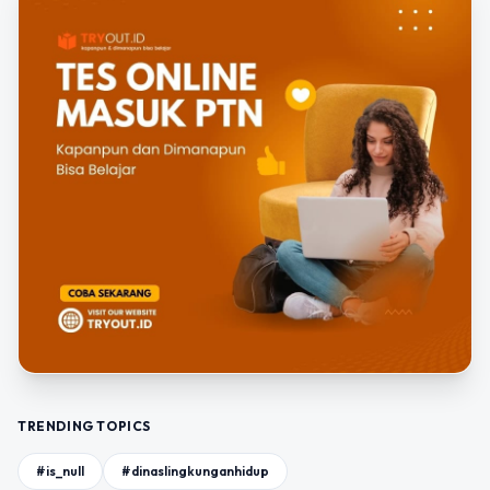
TRENDING TOPICS
#is_null
#dinaslingkunganhidup