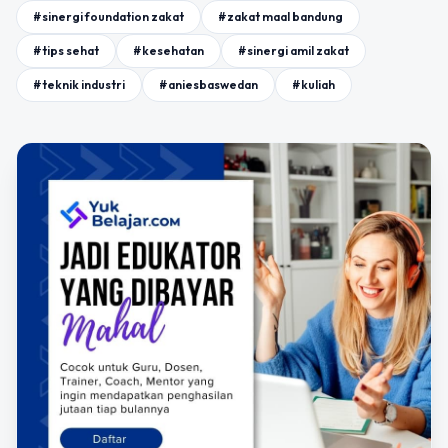
#sinergi foundation zakat
#zakat maal bandung
#tips sehat
#kesehatan
#sinergi amil zakat
#teknik industri
#aniesbaswedan
#kuliah