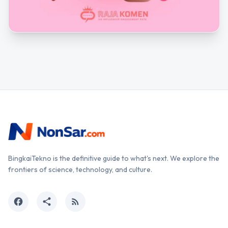
BingkaiTekno is the definitive guide to what's next. We explore the
frontiers of science, technology, and culture.
facebook
share
rss_feed