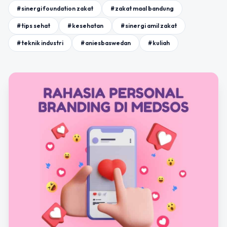
#sinergi foundation zakat
#zakat maal bandung
#tips sehat
#kesehatan
#sinergi amil zakat
#teknik industri
#aniesbaswedan
#kuliah