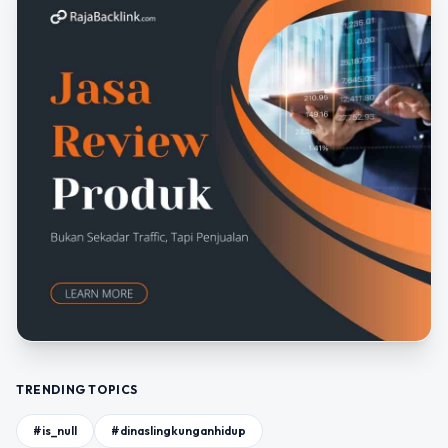
TRENDING TOPICS
#is_null
#dinaslingkunganhidup