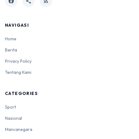
facebook
share
rss_feed
NAVIGASI
Home
Berita
Privacy Policy
Tentang Kami
CATEGORIES
Sport
Nasional
Mancanegara