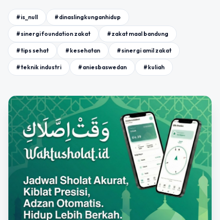
#is_null
#dinaslingkunganhidup
#sinergi foundation zakat
#zakat maal bandung
#tips sehat
#kesehatan
#sinergi amil zakat
#teknik industri
#aniesbaswedan
#kuliah