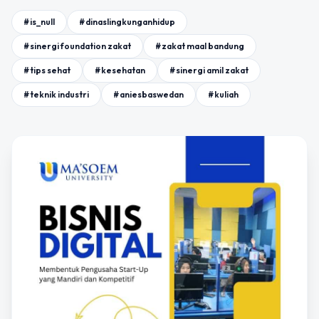
#is_null
#dinaslingkunganhidup
#sinergi foundation zakat
#zakat maal bandung
#tips sehat
#kesehatan
#sinergi amil zakat
#teknik industri
#aniesbaswedan
#kuliah