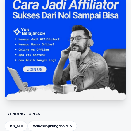
TRENDING TOPICS
#is_null
#dinaslingkunganhidup