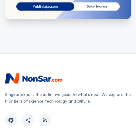
BingkaiTekno is the definitive guide to what's next. We explore the
frontiers of science, technology, and culture.
facebook
share
rss_feed