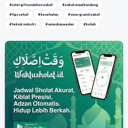
#sinergi foundation zakat
#zakat maal bandung
#tips sehat
#kesehatan
#sinergi amil zakat
#teknik industri
#aniesbaswedan
#kuliah