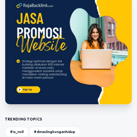
TRENDING TOPICS
#is_null
#dinaslingkunganhidup