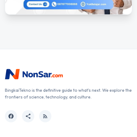
BingkaiTekno is the definitive guide to what's next. We explore the
frontiers of science, technology, and culture.
facebook
share
rss_feed