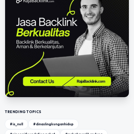
TRENDING TOPICS
#is_null
#dinaslingkunganhidup