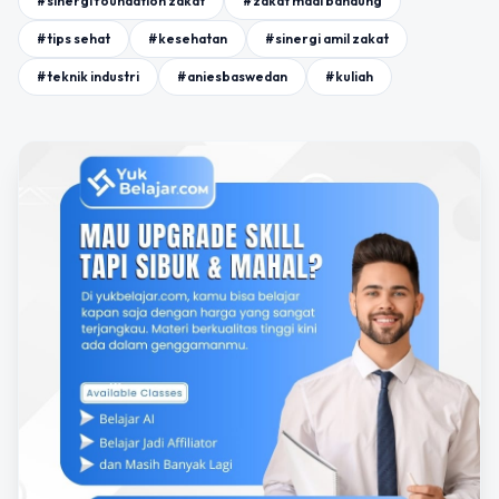
#sinergi foundation zakat
#zakat maal bandung
#tips sehat
#kesehatan
#sinergi amil zakat
#teknik industri
#aniesbaswedan
#kuliah