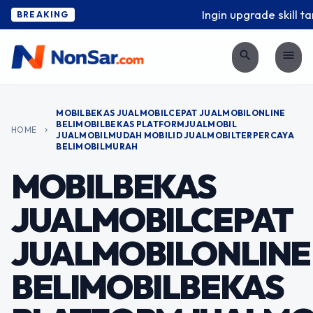
Ingin upgrade skill t
BREAKING
search
menu
MOBILBEKAS JUALMOBILCEPAT JUALMOBILONLINE
BELIMOBILBEKAS PLATFORMJUALMOBIL
HOME
chevron_right
JUALMOBILMUDAH MOBILID JUALMOBILTERPERCAYA
BELIMOBILMURAH
MOBILBEKAS
JUALMOBILCEPAT
JUALMOBILONLINE
BELIMOBILBEKAS