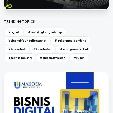
TRENDING TOPICS
#is_null
#dinaslingkunganhidup
#sinergi foundation zakat
#zakat maal bandung
#tips sehat
#kesehatan
#sinergi amil zakat
#teknik industri
#aniesbaswedan
#kuliah