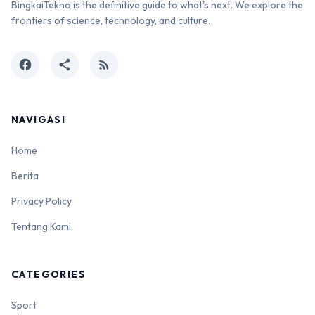
BingkaiTekno is the definitive guide to what's next. We explore the
frontiers of science, technology, and culture.
facebook
share
rss_feed
NAVIGASI
Home
Berita
Privacy Policy
Tentang Kami
CATEGORIES
Sport