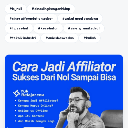
#is_null
#dinaslingkunganhidup
#sinergi foundation zakat
#zakat maal bandung
#tips sehat
#kesehatan
#sinergi amil zakat
#teknik industri
#aniesbaswedan
#kuliah