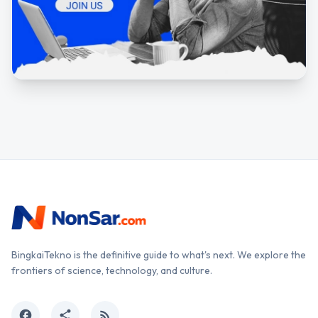
BingkaiTekno is the definitive guide to what's next. We explore the
frontiers of science, technology, and culture.
facebook
share
rss_feed