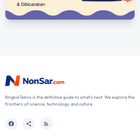
BingkaiTekno is the definitive guide to what's next. We explore the
frontiers of science, technology, and culture.
facebook
share
rss_feed