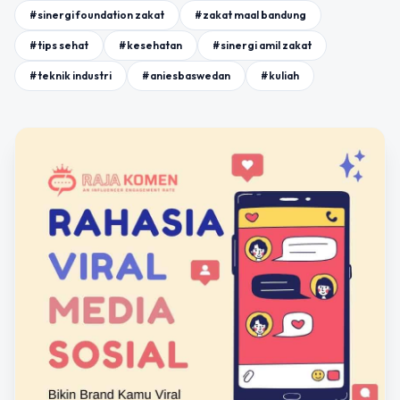
#sinergi foundation zakat
#zakat maal bandung
#tips sehat
#kesehatan
#sinergi amil zakat
#teknik industri
#aniesbaswedan
#kuliah