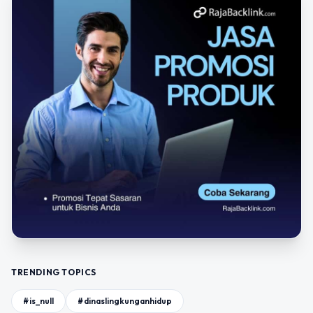
TRENDING TOPICS
#is_null
#dinaslingkunganhidup