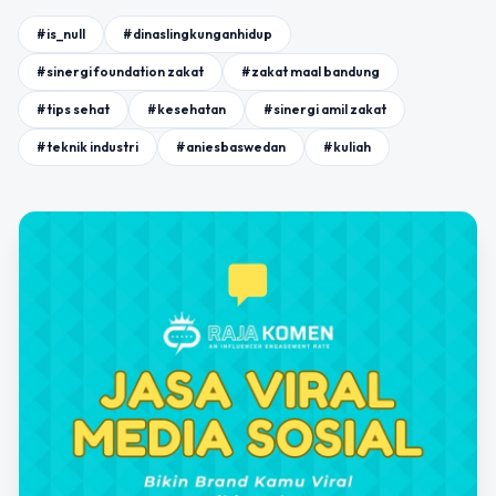
#is_null
#dinaslingkunganhidup
#sinergi foundation zakat
#zakat maal bandung
#tips sehat
#kesehatan
#sinergi amil zakat
#teknik industri
#aniesbaswedan
#kuliah