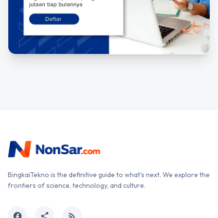
BingkaiTekno is the definitive guide to what's next. We explore the
frontiers of science, technology, and culture.
facebook
share
rss_feed