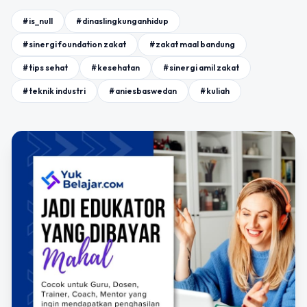
#is_null
#dinaslingkunganhidup
#sinergi foundation zakat
#zakat maal bandung
#tips sehat
#kesehatan
#sinergi amil zakat
#teknik industri
#aniesbaswedan
#kuliah