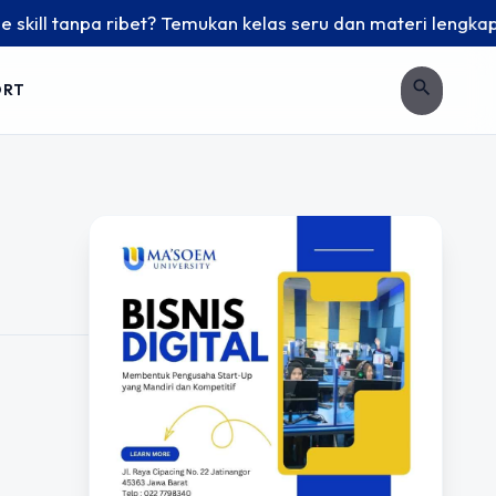
ill tanpa ribet? Temukan kelas seru dan materi lengkap hany
search
ORT