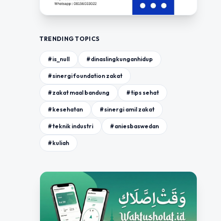
TRENDING TOPICS
#is_null
#dinaslingkunganhidup
#sinergi foundation zakat
#zakat maal bandung
#tips sehat
#kesehatan
#sinergi amil zakat
#teknik industri
#aniesbaswedan
#kuliah