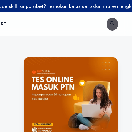
skill tanpa ribet? Temukan kelas seru dan materi lengkap ha
search
ORT