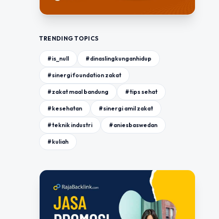
TRENDING TOPICS
#is_null
#dinaslingkunganhidup
#sinergi foundation zakat
#zakat maal bandung
#tips sehat
#kesehatan
#sinergi amil zakat
#teknik industri
#aniesbaswedan
#kuliah