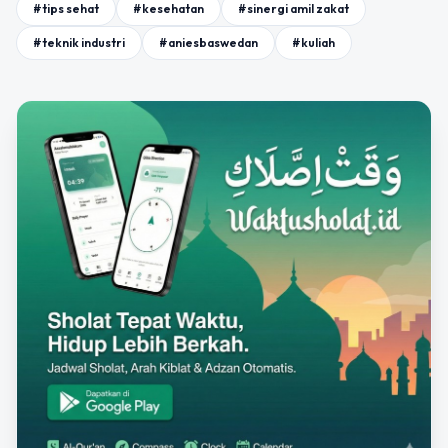
#tips sehat
#kesehatan
#sinergi amil zakat
#teknik industri
#aniesbaswedan
#kuliah