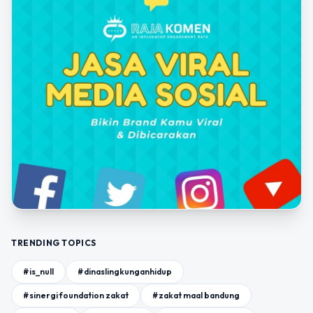
TRENDING TOPICS
#is_null
#dinaslingkunganhidup
#sinergi foundation zakat
#zakat maal bandung