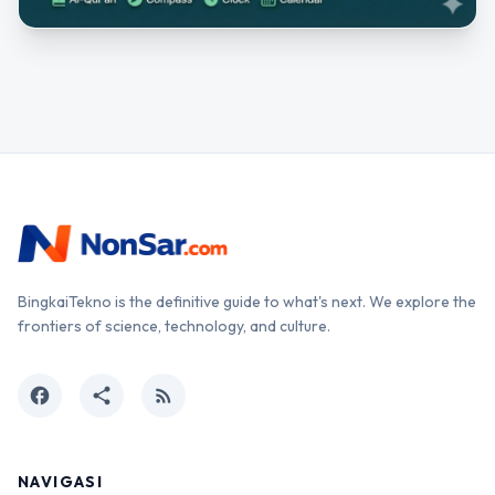
BingkaiTekno is the definitive guide to what's next. We explore the
frontiers of science, technology, and culture.
facebook
share
rss_feed
NAVIGASI