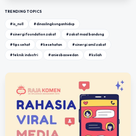
TRENDING TOPICS
#is_null
#dinaslingkunganhidup
#sinergi foundation zakat
#zakat maal bandung
#tips sehat
#kesehatan
#sinergi amil zakat
#teknik industri
#aniesbaswedan
#kuliah