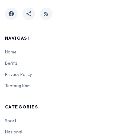
facebook
share
rss_feed
NAVIGASI
Home
Berita
Privacy Policy
Tentang Kami
CATEGORIES
Sport
Nasional