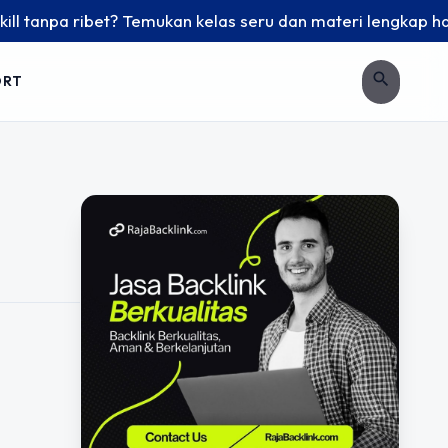
l tanpa ribet? Temukan kelas seru dan materi lengkap hanya 
search
ORT