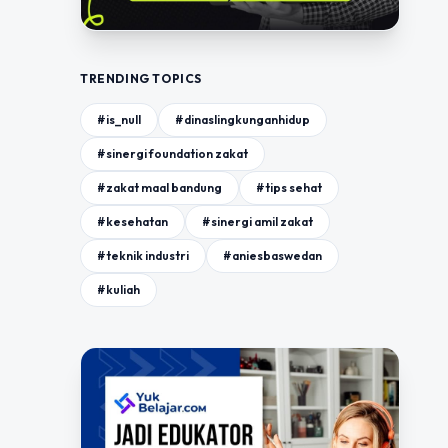
TRENDING TOPICS
#is_null
#dinaslingkunganhidup
#sinergi foundation zakat
#zakat maal bandung
#tips sehat
#kesehatan
#sinergi amil zakat
#teknik industri
#aniesbaswedan
#kuliah