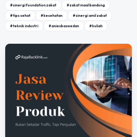
#sinergi foundation zakat
#zakat maal bandung
#tips sehat
#kesehatan
#sinergi amil zakat
#teknik industri
#aniesbaswedan
#kuliah