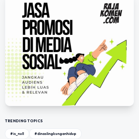
TRENDING TOPICS
#is_null
#dinaslingkunganhidup