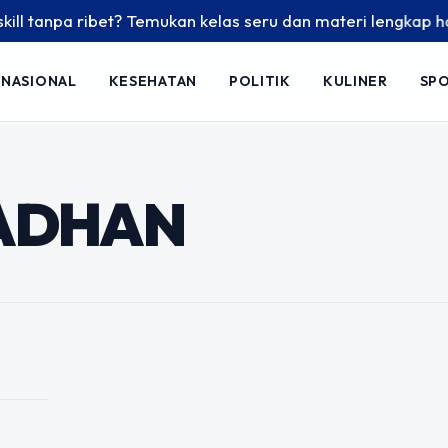
 tanpa ribet? Temukan kelas seru dan materi lengkap hanya d
NASIONAL
KESEHATAN
POLITIK
KULINER
SP
s Indonesia Renald
lisi Karena
ADHAN
Oktober 2020 dunia hiburan kembali
artis sinetron Indonesia. Renald