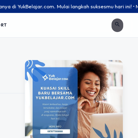
i YukBelajar.com. Mulai langkah suksesmu hari ini! • Mau lu
search
ORT