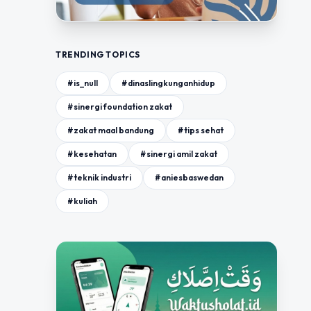
TRENDING TOPICS
#is_null
#dinaslingkunganhidup
#sinergi foundation zakat
#zakat maal bandung
#tips sehat
#kesehatan
#sinergi amil zakat
#teknik industri
#aniesbaswedan
#kuliah