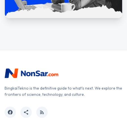
BingkaiTekno is the definitive guide to what's next. We explore the
frontiers of science, technology, and culture.
facebook
share
rss_feed