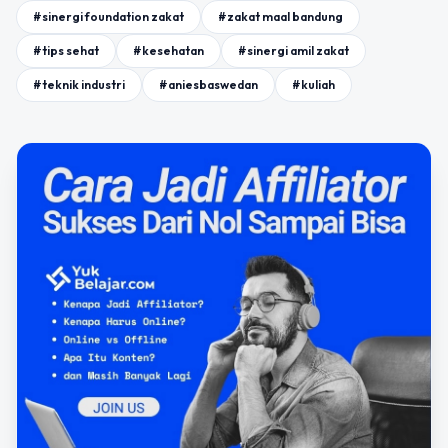
#sinergi foundation zakat
#zakat maal bandung
#tips sehat
#kesehatan
#sinergi amil zakat
#teknik industri
#aniesbaswedan
#kuliah