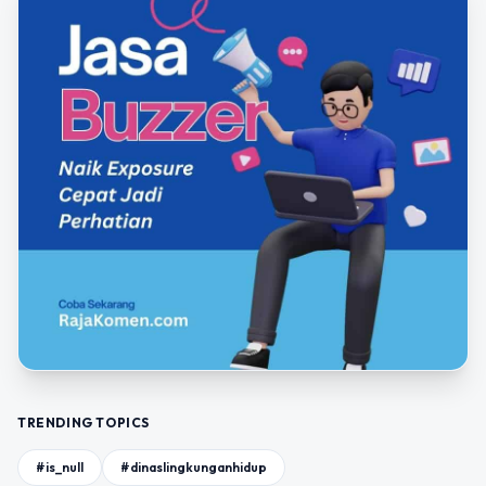
TRENDING TOPICS
#is_null
#dinaslingkunganhidup