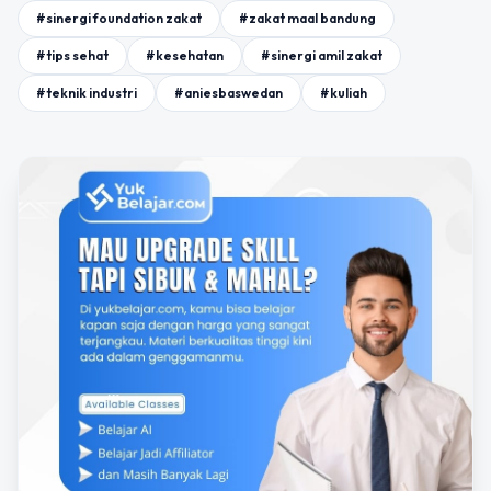
#sinergi foundation zakat
#zakat maal bandung
#tips sehat
#kesehatan
#sinergi amil zakat
#teknik industri
#aniesbaswedan
#kuliah