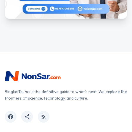
BingkaiTekno is the definitive guide to what's next. We explore the
frontiers of science, technology, and culture.
facebook
share
rss_feed