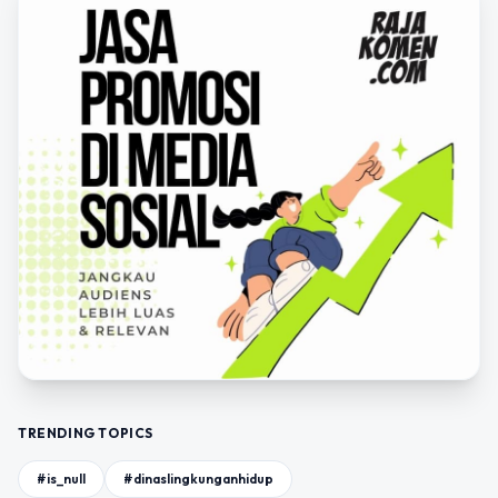
TRENDING TOPICS
#is_null
#dinaslingkunganhidup