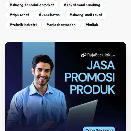
#sinergi foundation zakat
#zakat maal bandung
#tips sehat
#kesehatan
#sinergi amil zakat
#teknik industri
#aniesbaswedan
#kuliah