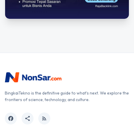
BingkaiTekno is the definitive guide to what's next. We explore the
frontiers of science, technology, and culture.
facebook
share
rss_feed