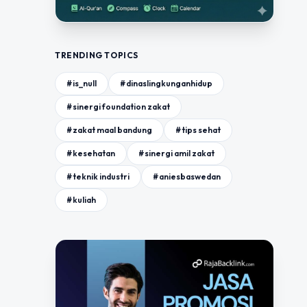
TRENDING TOPICS
#is_null
#dinaslingkunganhidup
#sinergi foundation zakat
#zakat maal bandung
#tips sehat
#kesehatan
#sinergi amil zakat
#teknik industri
#aniesbaswedan
#kuliah