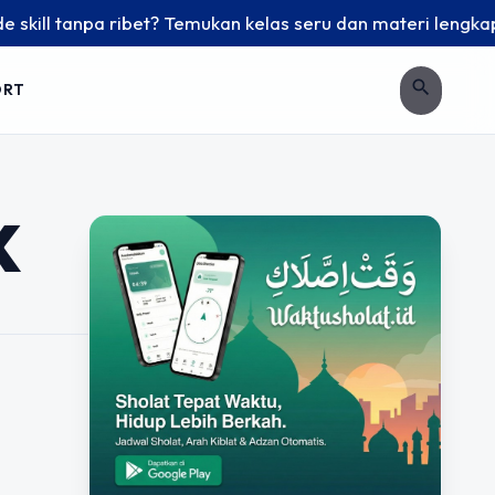
ill tanpa ribet? Temukan kelas seru dan materi lengkap hany
search
ORT
K