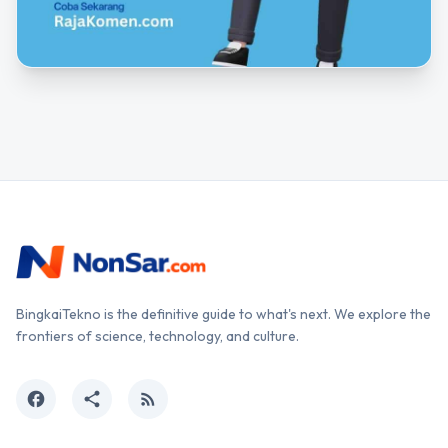
BingkaiTekno is the definitive guide to what's next. We explore the
frontiers of science, technology, and culture.
facebook
share
rss_feed