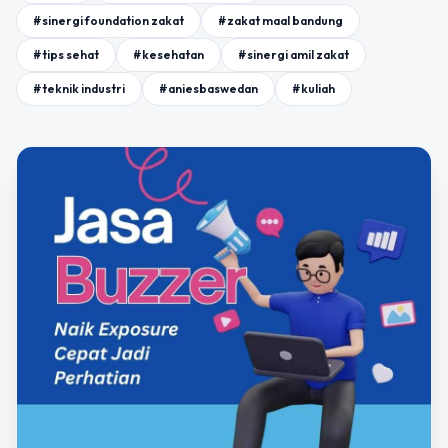
#sinergi foundation zakat
#zakat maal bandung
#tips sehat
#kesehatan
#sinergi amil zakat
#teknik industri
#aniesbaswedan
#kuliah