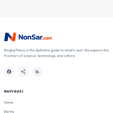
BingkaiTekno is the definitive guide to what's next. We explore the
frontiers of science, technology, and culture.
facebook
share
rss_feed
NAVIGASI
Home
Berita