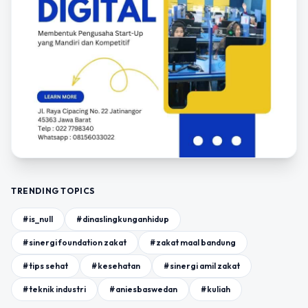
TRENDING TOPICS
#is_null
#dinaslingkunganhidup
#sinergi foundation zakat
#zakat maal bandung
#tips sehat
#kesehatan
#sinergi amil zakat
#teknik industri
#aniesbaswedan
#kuliah