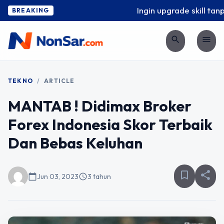
Ingin upgrade skill tanp
BREAKING
search
menu
TEKNO
/
ARTICLE
MANTAB ! Didimax Broker
Forex Indonesia Skor Terbaik
Dan Bebas Keluhan
bookmark_border
share
calendar_today
Jun 03, 2023
schedule
3 tahun