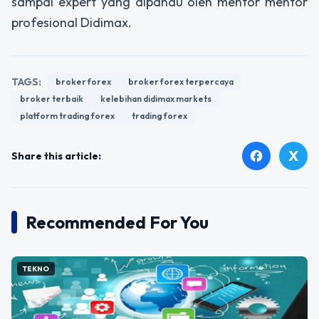
sampai expert yang dipandu oleh mentor mentor
profesional Didimax.
TAGS:
broker forex
broker forex terpercaya
broker terbaik
kelebihan didimax markets
platform trading forex
trading forex
X
facebook
Share this article:
Recommended For You
TEKNO