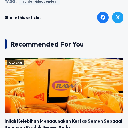
TAGS:
kontenvideopendek
X
facebook
Share this article:
Recommended For You
ULASAN
Inilah Kelebihan Menggunakan Kertas Semen Sebagai
Kemasan Produk Semen Anda