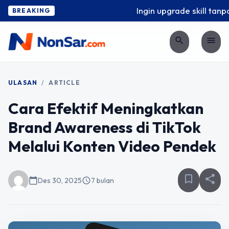
Ingin upgrade skill tanpa 
BREAKING
search
menu
ULASAN
/
ARTICLE
Cara Efektif Meningkatkan
Brand Awareness di TikTok
Melalui Konten Video Pendek
bookmark_border
share
calendar_today
Des 30, 2025
schedule
7 bulan