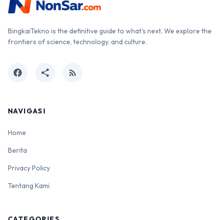
BingkaiTekno is the definitive guide to what's next. We explore the
frontiers of science, technology, and culture.
facebook
share
rss_feed
NAVIGASI
Home
Berita
Privacy Policy
Tentang Kami
CATEGORIES