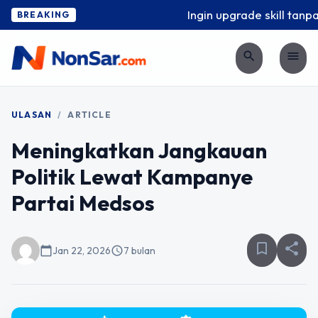
Ingin upgrade skill tanpa r
BREAKING
search
menu
ULASAN
/
ARTICLE
Meningkatkan Jangkauan
Politik Lewat Kampanye
Partai Medsos
bookmark_border
share
calendar_today
Jan 22, 2026
schedule
7 bulan