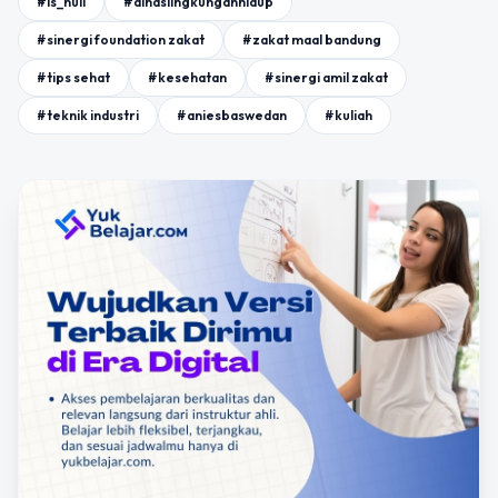
#is_null
#dinaslingkunganhidup
#sinergi foundation zakat
#zakat maal bandung
#tips sehat
#kesehatan
#sinergi amil zakat
#teknik industri
#aniesbaswedan
#kuliah