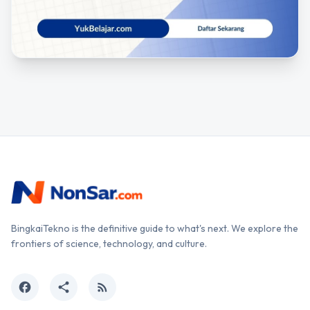
BingkaiTekno is the definitive guide to what's next. We explore the
frontiers of science, technology, and culture.
facebook
share
rss_feed