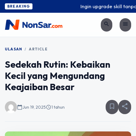
Ingin upgrade skill tanpa 
BREAKING
search
menu
ULASAN
/
ARTICLE
Sedekah Rutin: Kebaikan
Kecil yang Mengundang
Keajaiban Besar
bookmark_border
share
calendar_today
Jun 19, 2025
schedule
1 tahun