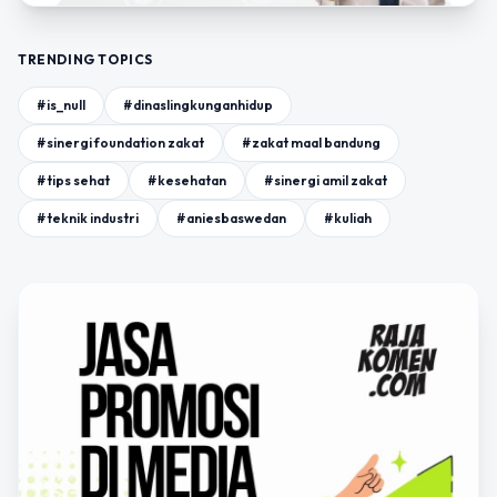
TRENDING TOPICS
#is_null
#dinaslingkunganhidup
#sinergi foundation zakat
#zakat maal bandung
#tips sehat
#kesehatan
#sinergi amil zakat
#teknik industri
#aniesbaswedan
#kuliah