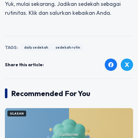
Yuk, mulai sekarang. Jadikan sedekah sebagai
rutinitas. Klik dan salurkan kebaikan Anda.
TAGS:
daily sedekah
sedekah rutin
X
facebook
Share this article:
Recommended For You
ULASAN