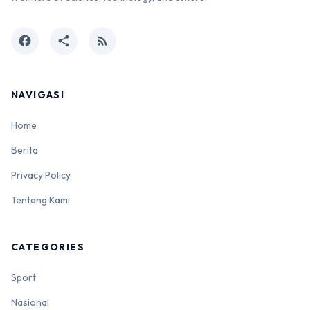
facebook
share
rss_feed
NAVIGASI
Home
Berita
Privacy Policy
Tentang Kami
CATEGORIES
Sport
Nasional