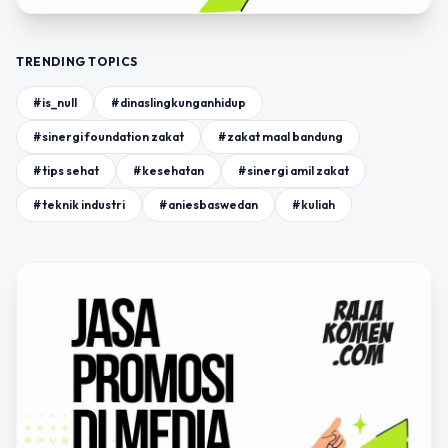
TRENDING TOPICS
#is_null
#dinaslingkunganhidup
#sinergi foundation zakat
#zakat maal bandung
#tips sehat
#kesehatan
#sinergi amil zakat
#teknik industri
#aniesbaswedan
#kuliah