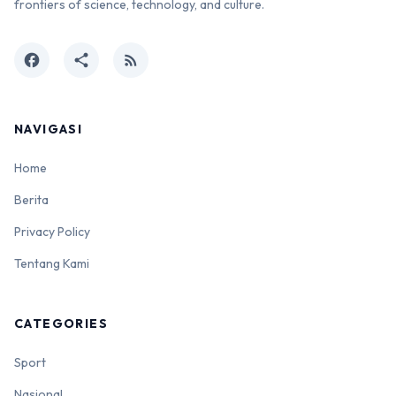
frontiers of science, technology, and culture.
facebook
share
rss_feed
NAVIGASI
Home
Berita
Privacy Policy
Tentang Kami
CATEGORIES
Sport
Nasional