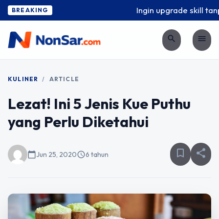
Ingin upgrade skill tanp
BREAKING
search
menu
KULINER
/
ARTICLE
Lezat! Ini 5 Jenis Kue Puthu
yang Perlu Diketahui
bookmark_border
share
calendar_today
Jun 25, 2020
schedule
6 tahun