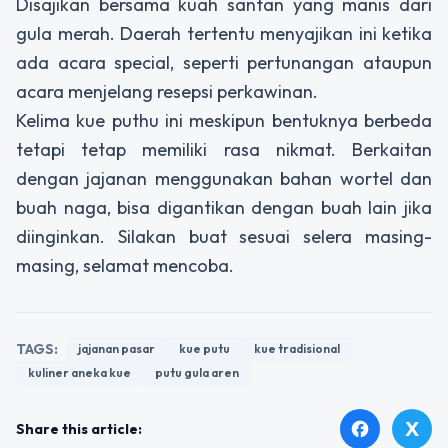
Disajikan bersama kuah santan yang manis dari
gula merah. Daerah tertentu menyajikan ini ketika
ada acara special, seperti pertunangan ataupun
acara menjelang resepsi perkawinan.
Kelima kue puthu ini meskipun bentuknya berbeda
tetapi tetap memiliki rasa nikmat. Berkaitan
dengan jajanan menggunakan bahan wortel dan
buah naga, bisa digantikan dengan buah lain jika
diinginkan. Silakan buat sesuai selera masing-
masing, selamat mencoba.
TAGS:
jajanan pasar
kue putu
kue tradisional
kuliner aneka kue
putu gula aren
X
facebook
Share this article: