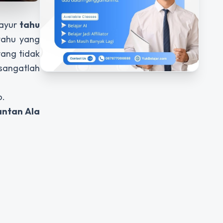
sayur
tahu
tahu yang
yang tidak
sangatlah
o.
antan Ala