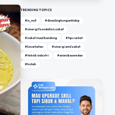
TRENDING TOPICS
#is_null
#dinaslingkunganhidup
#sinergi foundation zakat
#zakat maal bandung
#tips sehat
#kesehatan
#sinergi amil zakat
#teknik industri
#aniesbaswedan
#kuliah