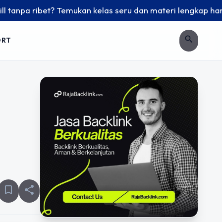
bet? Temukan kelas seru dan materi lengkap hanya di YukBela
search
ORT
n
bookmark_border
share