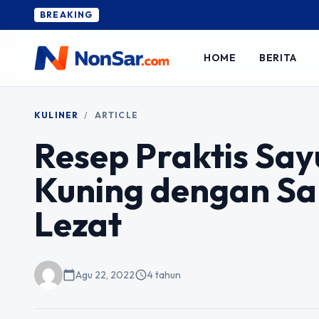
BREAKING
HOME
BERITA
KULINER
/
ARTICLE
Resep Praktis Say
Kuning dengan Sa
Lezat
calendar_today
Agu 22, 2022
schedule
4 tahun