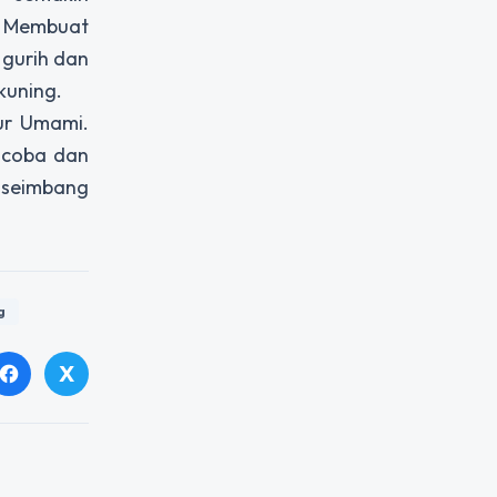
p Membuat
 gurih dan
kuning.
ur Umami.
icoba dan
 seimbang
g
X
facebook