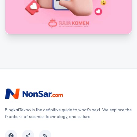
BingkaiTekno is the definitive guide to what's next. We explore the
frontiers of science, technology, and culture.
facebook
share
rss_feed