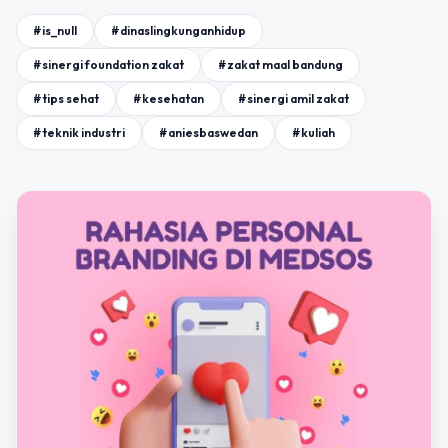
#is_null
#dinaslingkunganhidup
#sinergi foundation zakat
#zakat maal bandung
#tips sehat
#kesehatan
#sinergi amil zakat
#teknik industri
#aniesbaswedan
#kuliah