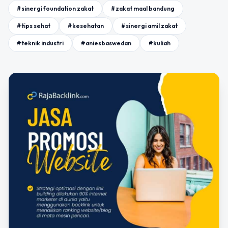
#sinergi foundation zakat
#zakat maal bandung
#tips sehat
#kesehatan
#sinergi amil zakat
#teknik industri
#aniesbaswedan
#kuliah