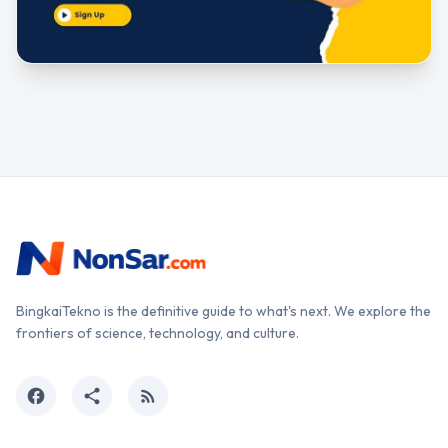
BingkaiTekno is the definitive guide to what's next. We explore the
frontiers of science, technology, and culture.
facebook
share
rss_feed