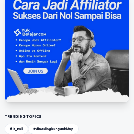
TRENDING TOPICS
#is_null
#dinaslingkunganhidup