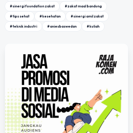
#sinergi foundation zakat
#zakat maal bandung
#tips sehat
#kesehatan
#sinergi amil zakat
#teknik industri
#aniesbaswedan
#kuliah