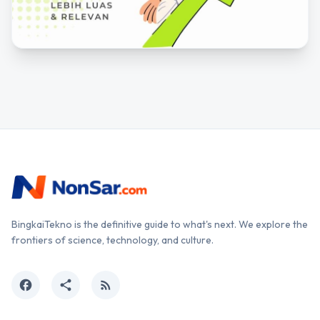
BingkaiTekno is the definitive guide to what's next. We explore the
frontiers of science, technology, and culture.
facebook
share
rss_feed